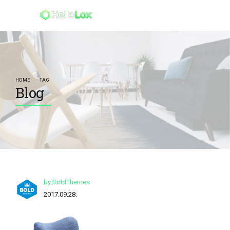
HOME
TAG
Blog
by BoldThemes
2017.09.28.