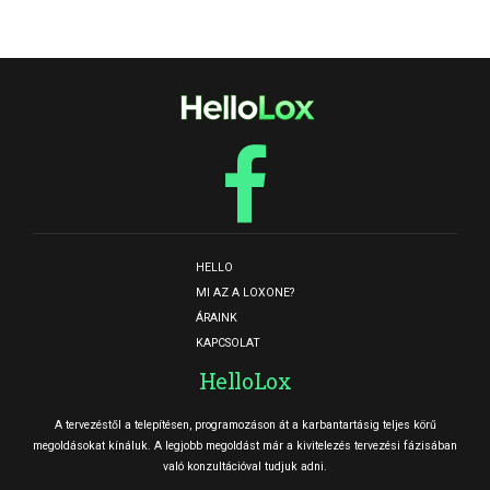
HELLO
MI AZ A LOXONE?
ÁRAINK
KAPCSOLAT
HelloLox
A tervezéstől a telepítésen, programozáson át a karbantartásig teljes körű
megoldásokat kínáluk. A legjobb megoldást már a kivitelezés tervezési fázisában
való konzultációval tudjuk adni.