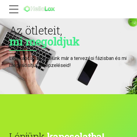
Az ötleteit,
mi megoldjuk
Lépj kapcsolatba velünk már a tervezési fázisban és mi
megvalósítjuk elképzeléseid!
Lépjünk
kapcsolatba!