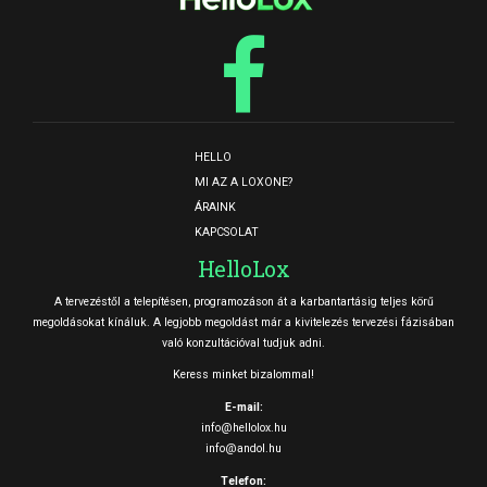
HELLO
MI AZ A LOXONE?
ÁRAINK
KAPCSOLAT
HelloLox
A tervezéstől a telepítésen, programozáson át a karbantartásig teljes körű
megoldásokat kínáluk. A legjobb megoldást már a kivitelezés tervezési fázisában
való konzultációval tudjuk adni.
Keress minket bizalommal!
E-mail:
info@hellolox.hu
info@andol.hu
Telefon: