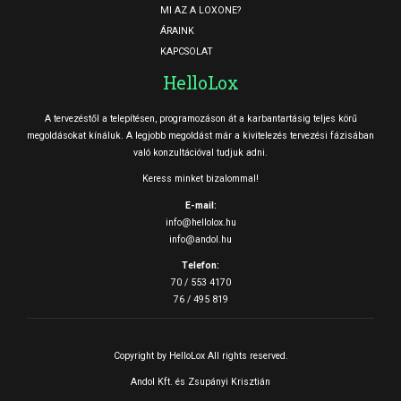
MI AZ A LOXONE?
ÁRAINK
KAPCSOLAT
HelloLox
A tervezéstől a telepítésen, programozáson át a karbantartásig teljes körű
megoldásokat kínáluk. A legjobb megoldást már a kivitelezés tervezési fázisában
való konzultációval tudjuk adni.
Keress minket bizalommal!
E-mail:
info@hellolox.hu
info@andol.hu
Telefon:
70 / 553 4170
76 / 495 819
Copyright by HelloLox All rights reserved.
Andol Kft. és Zsupányi Krisztián