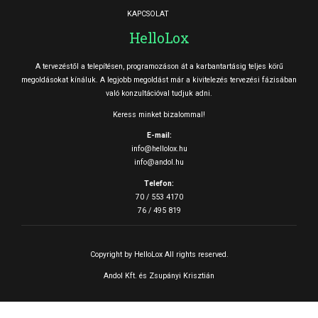
KAPCSOLAT
HelloLox
A tervezéstől a telepítésen, programozáson át a karbantartásig teljes körű
megoldásokat kínáluk. A legjobb megoldást már a kivitelezés tervezési fázisában
való konzultációval tudjuk adni.
Keress minket bizalommal!
E-mail:
info@hellolox.hu
info@andol.hu
Telefon:
70 / 553 4170
76 / 495 819
Copyright by HelloLox All rights reserved.
Andol Kft. és Zsupányi Krisztián