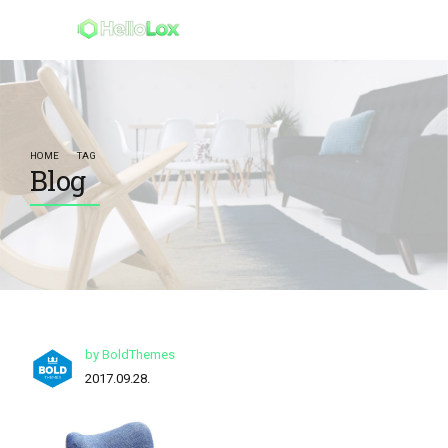
HOME
TAG
Blog
by BoldThemes
2017.09.28.