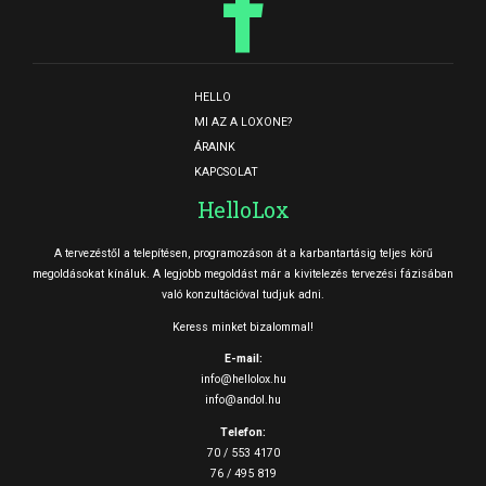
HELLO
MI AZ A LOXONE?
ÁRAINK
KAPCSOLAT
HelloLox
A tervezéstől a telepítésen, programozáson át a karbantartásig teljes körű
megoldásokat kínáluk. A legjobb megoldást már a kivitelezés tervezési fázisában
való konzultációval tudjuk adni.
Keress minket bizalommal!
E-mail:
info@hellolox.hu
info@andol.hu
Telefon:
70 / 553 4170
76 / 495 819